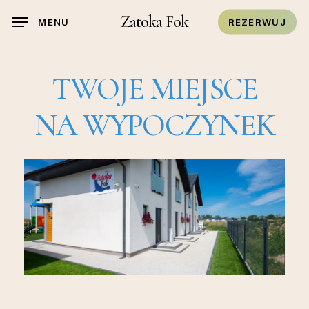
Skip
Zatoka Fok
MENU
REZERWUJ
to
main
content
TWOJE
MIEJSCE
NA
WYPOCZYNEK