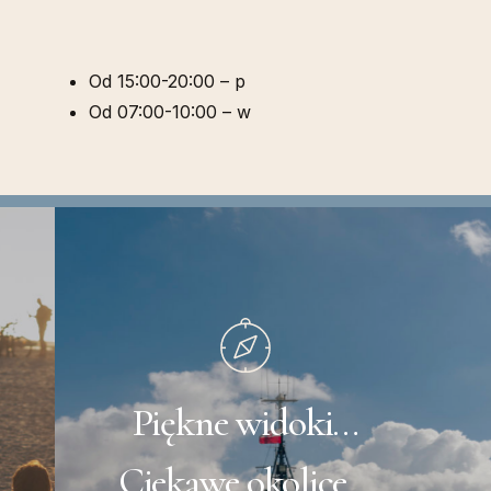
Od 15:00-20:00 – p
Od 07:00-10:00 – w
Slide
2
of
5
Piękne widoki…
Ciekawe okolice…