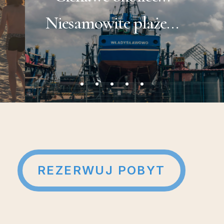
Niesamowite plaże…
REZERWUJ POBYT